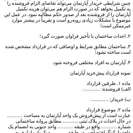
چنین شرایطی خریدار آپارتمان می‌تواند تقاضای الزام فروشنده را
به تکمیل بخواهد که در صورت الزام هم می‌توان هزینه تکمیل
آپارتمان را از فروشنده بعد از صدور حکم مطالبه نمود. در عمل این
موضوع با مشکلات زیادی روبه‌رو است و تقریباً در بیشتر موارد
غیر‌ممکن است؛
۲. احداث ساختمان با تأخیر فراوان صورت گیرد؛
۳. ساختمان مطابق شرایط و اوصافی که در قرارداد مشخص شده
است ساخته نشود؛
۴. آپارتمان به افراد مختلفی فروخته شود.
نمونه قرارداد پیش‌خرید آپارتمان
ماده ۱. طرفین قرارداد
الف) فروشنده: ………. .
ب) خریدار: ………. .
ماده ۲. موضوع قرارداد
عبارت است از پیش‌فروش یک واحد آپارتمان به مساحت ……….
در حال احداث در پلاک ثبتی ………. مطابق پروانه ساختمانی
شماره ………. واقع در طبقه ………. واحد جنوبی به انضمام یک
واحد پارکینگ اختصاصی در طبقه ………. و یک باب انباری به