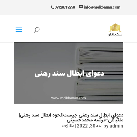
09128719258
info@melkbanan.com
دعوای ابطال سند رهنی چیست|نحوه ابطال سند رهنی|
ملکبانان-فرشته محمدحسینی
admin
by
|
مه 30, 2022
|
مقالات