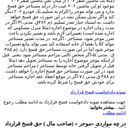
(مثلا یک ماشین صفر ۲۰۶ از میان کلی ماشین صفر ۲۰۶
موجود )و این ماشین ۲۰۶ عیب دار درآید مستاجر حق فسخ
ندارد و می تواند موجر را الزام به تسلیم یک خودرو ۲۰۶ دیگر
کند و اگر تبدیل ممکن نشد در این صورت حق فسخ خواهد
داشت .به استناد خیار تعذر تسلیم .(م ۴۸۲ق. مدنی )۴-اگر در
مدت زمان اجاره در موضوع اجاره (مثلا منزل مسکونی که
اجاره شده است) تعمیراتی لازم باشد و تعمیر نکردن باعث
ضرر موجر شود، مستاجر ، اگرچه در مدت تعمیر مستاجر
نتواند کلا یا بعضا از خانه استفاده کند نمی تواند مانع تعمیرات
موجر شود اما در این صورت مستاجر حق فسخ دارد .(م ۴۸۵
ق . مدنی )۵-اگر شخص ثالثی مزاحم مستاجر شود ،یعنی قبل
از اینکه موجر موضوع اجاره را به مستاجر تحویل دهد (مثلا
قبل از تحویل گرفتن خانه توسط مستاجر ) مزاحم مستاجر
شود در این صورت مستاجر حق فسخ اجاره را خواهد داشت .
(م ۴۸۸ ق.مدنی ).۷-اگر در موقع انعقاد عقد اجاره مستاجر
برای خودش حق فسخ را شرط کرده باشد
نمونه دادخواست فسخ قرارداد
جهت مشاهده نمونه دادخواست فسخ قرارداد به ادامه مطلب رجوع
کنید…
بیشتر بخوانید
ادامه مطلب
در چه مواردی «موجر » (صاحب مال ) حق فسخ قرارداد