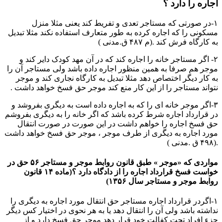
اجاره را دارد ؟
۱-در صورتی که مستاجر تعدی و تفریط کند یعنی مثلا منزل
مسکونی را که اجاره کرده به طور متعارف استفاده نکند مثلا تبدیل
به کارگاه فرش کند .(م ۴۸۷ ق.مدنی )
۲- اگر مستاجر خانه را اجاره کند که در آن مهد کودک دایر کند و
موجر هم صرفا به همین منظور اجاره داده باشد ولی مستاجر آن را
به کار دیگر اختصاص دهد مثلا تبدیل به کارگاه نجاری کند و موجر
نتواند مستاجر را از این کار منع کند موجر حق فسخ خواهد داشت .
۳-اگر موجر خانه ای را که به اجاره داده است به دیگری بفروشد و
در قرارداد اجاره شرط کرده باشد که اگر خانه را به دیگری بفروشم
حق فسخ اجاره را خواهم داشت در این صورت در صورت انتقال
مورد اجاره به دیگری از طرف موجر ، موجر حق فسخ خواهد داشت
.(۴۹۸ ق .مدنی )
مواردی که «موجر » طبق قانون روابط موجر و مستاجر ۵۶ حق در
خواست فسخ قرارداد اجاره را از دادگاه دارد ؟(ماده ۱۴ قانون
روابط موجر و مستاجر سال ۱۳۵۶)
۱-اگردر قرارداد اجاره مستاجر حق انتقال مورد اجاره به دیگری را
نداشته باشد ولی آن را انتقال دهد یا به هر نحوی در اختیار کس دیگر
جزء افراد تحت کفالت خود قرار دهد موجر حق فسخ دارد و از