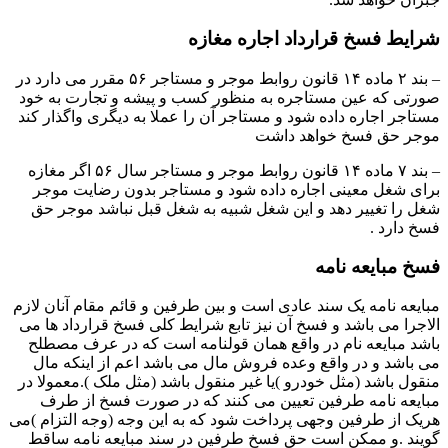
شرایط فسخ قرارداد اجاره مغازه
– بند ۲ ماده ۱۴ قانون روابط موجر و مستاجر ۵۶ مقرر می دارد در
صورتی که عین مستاجره به منظور کسب و پیشه و تجارت به خود
مستاجر اجاره داده شود و مستاجر آن را عملا به دیگری واگذار کند
موجر حق فسخ خواهد داشت
– بند ۷ ماده ۱۴ قانون روابط موجر و مستاجر سال ۵۶ اگر مغازه
برای شغل معینی اجاره داده شود و مستاجر بدون رضایت موجر
شغل را تغییر دهد و این شغل شبیه به شغل قبل نباشد موجر حق
فسخ دارد .
فسخ مبایعه نامه
مبایعه نامه یک سند عادی است و بین طرفین و قائم مقام آنان لازم
الاجرا می باشد و فسخ آن نیز تابع شرایط کلی فسخ قرارداد ها می
باشد مبایعه نام در واقع همان قولنامه است که در عرف مصطلح
می باشد و در واقع وعده فروش مال می باشد اعم از اینکه مال
منقول باشد (مثل خودرو )یا غیر منقول باشد (مثل ملک ).معمولا در
مبایعه نامه طرفین تعیین می کنند که در صورت فسخ از طرف
هریک از طرفین وجهی پرداخت شود که به این وجه (وجه التزام )می
گویند .و ممکن است حق فسخ طرفین در سند مبایعه نامه ساقط