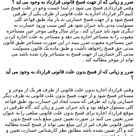
ضرر و زیانی که از جهت فسخ قانونی قرارداد به وجود می آید ؟
وقتی قراردادی فسخ می شود در ابتدا جست وجو در علت فسخ می
کنیم اگر قرارداد اجاره به علت قانونی از طرف یکی از طرفین
فسخ شود و از جهت فسخ خسارتی به بار بیاد طبق قواعد کلی
مسولیت مدنی باید جبران شود هر کس سبب ورود خسارت به
دیگری شود باید جبران کند ، برای مثال وقتی موجر عین مستاجره
معیوب را به مستاجر اجاره می دهد و مستاجر به علت اجاره کردن
عین مستاجره معیوب ضرر ببیند در این صورت مستاجر طبق قانون
مدنی حق فسخ راخواهد داشت و طبق ماده یک قانون مسولیت
مدنی اگر خسارتی از جهت فسخ به مستاجر وارد شده باشد می
تواند از موجر مطالبه کند .
ضرر و زیانی که از فسخ بدون علت قانونی قرارداد به وجود می آید
؟
وقتی قرارداد اجاره بدون علت قانونی از طرف هر یک از موجر و
مستاجر فسخ شود و از جهت فسخ بدون علت قانونی به طرف دیگر
خسارتی وارد اید طرفی که سبب ایجاد این خسارت بود طبق قواعد
کلی مسئول خواهد بود و باید جبران ضرر و زیان کند .گاه طرفین در
موقع قرارداد اجاره برای فسخ بدون علت قانونی مبلغی را به عنوان
ضرر تعیین می کنند در صورت تعیین چنین مبلغ بابت فسخ بدون
مجوز قانونی طرف غیر از این مبلغ نمی تواند از فسخ کننده مطالبه
کند و اگر تعیین نشده باشد مطابق نظر کارشناس خسارت تعیین و
جبران خواهد شد.