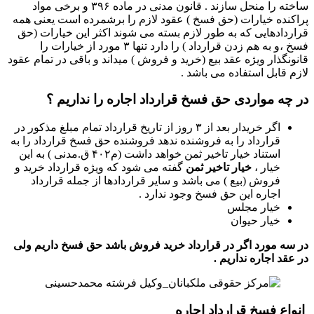
ساخته را منحل سازند . قانون مدنی در ماده ۳۹۶ و برخی مواد
پراکنده خیارات (حق فسخ ) عقود لازم را برشمرده است یعنی همه
قراردادهایی که به طور لازم بسته می شوند اکثر این خیارات (حق
فسخ ،و به هم زدن قرارداد ) را دارد تنها ۳ مورد از خیارات را
قانونگذار ویژه عقد بیع (خرید و فروش ) میداند و باقی در تمام عقود
لازم قابل استفاده می باشد .
در چه مواردی حق فسخ قرارداد اجاره را نداریم ؟
اگر خریدار بعد از ۳ روز از تاریخ قرارداد تمام مبلغ مذکور در
قرارداد را به فروشنده ندهد فروشنده حق فسخ قرارداد را به
استناد خیار تاخیر ثمن خواهد داشت (م۴۰۲ ق.مدنی ) به این
خیار ،
خیار تاخیر ثمن
گفته می شود که ویژه قرارداد خرید و
فروش (بیع ) می باشد و سایر قراردادها از جمله قرارداد
اجاره این حق فسخ وجود ندارد .
خیار مجلس
خیار حیوان
در سه مورد اگر در قرارداد خرید فروش باشد حق فسخ داریم ولی
در عقد اجاره نداریم .
انواع فسخ قرارداد اجاره