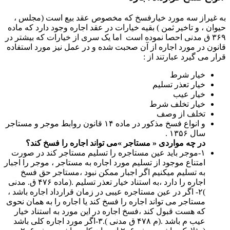
به غیراز سه مورد خیارفسخ که مخصوص عقد بیع است (مجلس ،
حیوان ، و تاخیر ثمن ) بقیه خیارات در عقد اجاره وجود دارد که ماده
۳۶۹ ق مدنی احصا نموده است اما یک سری از خیارات که بیشتر در
قانون در مورد اجاره از آن صحبت شده و در عمل نیز مورد استفاده
قرار می گیرد عبارتند از :
خیار شرط
خیار تعذر تسلیم
خیار عیب
خیار تخلف شرط
تخلف از وصف
و انواع فسخ مذکور در ماده ۱۴ قانون روابط موجر و مستاجر
سال ۱۳۵۶ .
در چه مواردی « مستاجر »می تواند اجاره را فسخ کند؟
۱-موجر باید عین مستاجره را تسلیم مستاجر کند در صورت
امتناع موجود از تسلیم مورد اجاره به مستاجر ، موجر را اجبار
به تسلیم میکنیم اگر اجبار ممکن نبود ،مستاجر حق فسخ
اجاره را دارد ،به استناد خیار تعذر تسلیم .(ماده ۴۷۶ ق. مدنی
)۲- اگر در عین مستاجره عیبی در زمان قرارداد اجاره باشد ،
مستاجر می تواند اجاره را فسخ کند یا اجاره را به همان نحوی
که هست قبول کند ،فسخ اجاره در این مورد به استناد خیار
عیب م باشد .(م ۴۷۸ ق مدنی ).۳-اگر مورد اجاره کلی باشد