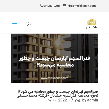
09128719258
info@melkbanan.com
قدرالسهم اپارتمان چیست و چطور محاسبه می شود؟|
نحوه محاسبه قدرالسهم|ملکبانان-فرشته محمدحسینی
admin
by
|
ژوئن 17, 2022
|
مقالات