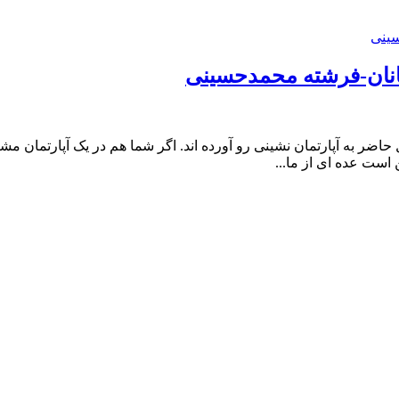
انان-فرشته محمدحسینی
اضر به آپارتمان نشینی رو آورده اند. اگر شما هم در یک آپارتمان م
است عده ای از ما...