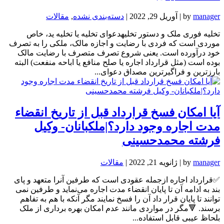
manager
by
|
آوریل 29, 2022
|
دسته‌بندی نشده
,
مقالات
تخلیه فوری ملک و دستور تخلیهدعوای تخلیه یا تخلیه ید، خاص
موردی است که فردی با رضایت و اجازه مالک، ملکی را به تصرف
خود درآورده است. یعنی شروع تصرف متصرف با رضایت مالک
بوده است (مثل قرارداد اجاره یا صلح منافع یا اباحه منفعت) البته
بارزترین و فراگیرترین مصداق دعوای...
آیا امکان فسخ قرارداد قبل از تاریخ انقضاء
مدت اجاره وجود دارد؟|ملکبانان- وکیل
فرشته محمدحسینی
manager
by
|
ژانویه 21, 2022
|
مقالات
✅قرارداد اجاره ازجمله عقودی است که طرفین آنرا متعهد و پای
بند به ادامه آن تا پایان انقضاء مدت اجاره می‌نماید و طرفین نمی
توانند تا پایان قرار داد آن را فسخ نمایند مگر آنکه با هم به تفاهم
برسند. 🔻مگر در مواردی مانند عدم امکان بهره برداری از ملک
بلحاظ عیبی قابل استفاده...