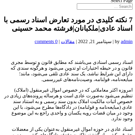
Select Page
7 نکته کلیدی در مورد تعارض اسناد رسمی با
اسناد عادی|ملکبانان|فرشته محمد حسینی
admin
by
|
سپتامبر 21, 2022
|
مقالات
|
0 comments
اسناد رسمی اسنادی می‌باشند که مطابق قانون و توسط مجری
قانون و در حیطه اختیارات او تدوین می‌شود و هرگونه سندی که
دارای این شرایط نباشد، یک سند عادی تلقی می‌شود، مانند؛
مبایعه‌نامه، قولنامه، وصیت‌نامه‌های غیررسمی.
امروزه اکثر معاملاتی که در خصوص اموال غیرمنقول (املاک)
تنظیم می‌شود به‌صورت عادی است و هرساله پرونده‌های زیادی در
خصوص اثبات مالکیت املاک بدون سند رسمی و به استناد سند
عادی (مبایعه‌نامه و قولنامه) در دادگاه‌ها مطرح می‌شود، با این‌
وجود در میان قضات رویه یکسان و واحدی راجع به این موضوع
وجود ندارد.
اسناد عادی در حوزه اموال غیرمنقول به‌عنوان یکی از معضلات
حقوقی کشور از گذشته تاکنون دغدغه­ دادگاه‌های کشور بوده به‌