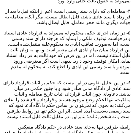
نمی‌تواند به حقوق ثالث خللی وارد آورد.
۴- معامله‌ای که دارای سند رسمی است، اعم از اینکه قبل یا بعد از
قرارداد با سند عادی باشد، قابل‌ ابطال نیست، مگر آنکه، معامله به
جهات دیگری مانند حجر معامل، قابل‌ ابطال باشد.
۵- در زمان اجرای حکم، محکوم له می‌تواند به قرارداد عادی استناد
و درخواست توقیف ملکی را بنماید که هرچند دارای سند رسمی
است، اما به‌صورت تعاقب ایادی به محکوم‌علیه منتقل‌شده است.
این قرارداد میان تمام ایادی قبلی معتبر است و تنها به زیان ثالث
قابل استناد نیست، اما در این فرض که خود ثالث به قرارداد استناد
نماید، امکان توقیف وجود دارد. بدیهی است اگر معترضی ورود
نموده و با سند رسمی این ایادی را قطع کند، به محکوم له مقدم
است.
۶- در این تحلیل تفاوتی در این نیست که حکم بر اثبات قرارداد دارای
سند عادی از دادگاه مدنی صادر شود و یا چنین حکمی در میان
نباشد. دعاویای چون اثبات قرارداد، اثبات تاریخ معامله و اثبات
مالکیت، تنها اعلام وضع موجود هستند و قرارداد واقع‌ شده را اعلان
می‌کنند؛ به‌ نحوی‌ که نمی‌توان بر اساس حکم دادگاه ادعا نمود که
سند رسمی به‌دست‌ آمده است. اثر این حکم تنها در روابط طرفین
است و نه شخص ثالث؛ بنابراین، در مقابل ثالث قابل استناد نیست.
رابطه طرفین تنها به‌جای سند عادی در حکم دادگاه منعکس
می‌شود، اما ارزش حکم دادگاه فراتر از ارزش قرارداد آن‌ها نخواهد