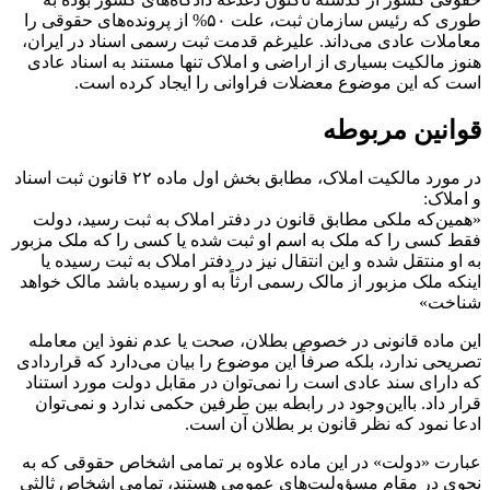
طوری‌ که رئیس سازمان ثبت، علت ۵۰% از پرونده‌های حقوقی را
معاملات عادی می‌داند. علی­رغم قدمت ثبت رسمی اسناد در ایران،
هنوز مالکیت بسیاری از اراضی و املاک تنها مستند به اسناد عادی
است که این موضوع معضلات فراوانی را ایجاد کرده است.
قوانین مربوطه
در مورد مالکیت املاک، مطابق بخش اول ماده ۲۲ قانون ثبت اسناد
و املاک:
«همین‌که ملکی مطابق قانون در دفتر املاک به ثبت رسید، دولت
فقط کسی را که ملک به اسم او ثبت شده یا کسی را که ملک مزبور
به او منتقل‌ شده و این انتقال نیز در دفتر املاک به ثبت رسیده یا
اینکه ملک مزبور از مالک رسمی ارثاً به او رسیده باشد مالک خواهد
شناخت»
این ماده‌ قانونی در خصوص بطلان، صحت یا عدم نفوذ این معامله
تصریحی ندارد، بلکه صرفاً این موضوع را بیان می‌دارد که قراردادی
که دارای سند عادی است را نمی‌توان در مقابل دولت مورد استناد
قرار داد. بااین‌وجود در رابطه بین طرفین حکمی ندارد و نمی‌توان
ادعا نمود که نظر قانون بر بطلان آن است.
عبارت «دولت» در این ماده علاوه بر تمامی اشخاص حقوقی که به
نحوی در مقام مسؤولیت‌های عمومی هستند، تمامی اشخاص ثالثی