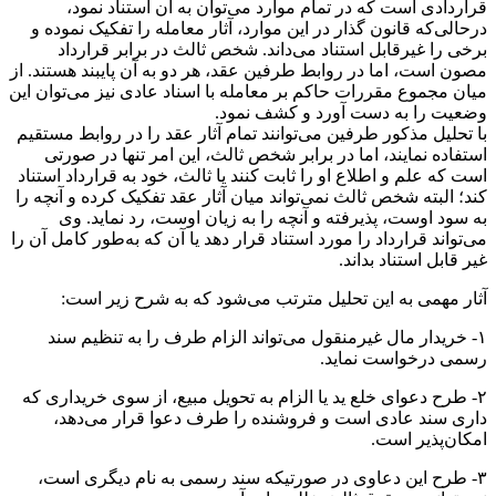
قراردادی است که در تمام موارد می‌توان به آن استناد نمود،
درحالی‌که قانون گذار در این موارد، آثار معامله را تفکیک نموده و
برخی را غیرقابل استناد می‌داند. شخص ثالث در برابر قرارداد
مصون است، اما در روابط طرفین عقد، هر دو به آن پایبند هستند. از
میان مجموع مقررات حاکم بر معامله با اسناد عادی نیز می‌توان این
وضعیت را به دست آورد و کشف نمود.
با تحلیل مذکور طرفین می‌توانند تمام آثار عقد را در روابط مستقیم
استفاده نمایند، اما در برابر شخص ثالث، این امر تنها در صورتی
است که علم و اطلاع او را ثابت کنند یا ثالث، خود به قرارداد استناد
کند؛ البته شخص ثالث نمی‌تواند میان آثار عقد تفکیک کرده و آنچه را
به سود اوست، پذیرفته و آنچه را به زیان اوست، رد نماید. وی
می‌تواند قرارداد را مورد استناد قرار دهد یا آن‌ که به‌طور کامل آن را
غیر قابل استناد بداند.
آثار مهمی به این تحلیل مترتب می‌شود که به شرح زیر است:
۱- خریدار مال غیرمنقول می‌تواند الزام طرف را به تنظیم سند
رسمی درخواست نماید.
۲- طرح دعوای خلع ید یا الزام به تحویل مبیع، از سوی خریداری که
داری سند عادی است و فروشنده را طرف دعوا قرار می‌دهد،
امکان‌پذیر است.
۳- طرح این دعاوی در صورتیکه سند رسمی به نام دیگری است،