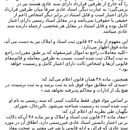
را که خارج از طرفین قرارداد دارای سند عادی هستند نیز در
برمی‌گیرد؛ به‌ عبارت‌ دیگر، اسناد عادی صرفاً میان طرفین قرارداد
دارای اعتبار است و قابل استناد در برابر دیگر اشخاص (اعم از
حقیقی یا حقوقی) نمی‌باشد و در مقابل اسناد رسمی دارای اعتبار
کامل بوده و قابل استناد در مقابل هر شخصی، ازجمله دارنده سند
عادی میباشد.
این مفهوم از ماده ۷۲ قانون ثبت اسناد و املاک نیز به دست می آید،
ماده فوق اظهار می‌دارد:
«کلیه معاملات راجع به اموال غیرمنقوله که بر طبق مقررات راجع
به ثبت املاک ثبت شده است، نسبت به طرفین معامله و قائم‌مقام
قانونی آن‌ها و اشخاص ثالث دارای اعتبار کامل و رسمیت خواهد
بود.»
همچنین، ماده ۴۸ همان قانون اعلام می‌کند که:
«سندی که مطابق مواد فوق باید به ثبت برسد و به ثبت نرسیده، در
هیچ‌ یک از ادارات و محاکم پذیرفته نخواهد شد.»
بر اساس مواد فوق، فقط مالکیت کسی که سند رسمی به نام او
ثبت شده است به رسمیت شناخته می‌شود. بااین‌حال، شورای
نگهبان طی نظریه ای اعلام کرد که:
«مفاد ماده ۲۲ قانون ثبت اسناد و املاک و نیز ماده ۴۸ آن‌که دلالت
بر بی اعتبار دانستن اسناد عادی غیررسمی دارد، اطلاق آن در مورد
سند عادی که قرائن و ادله قانونی یا شرعی معتبر بر صحت مفاد