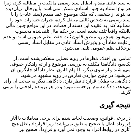
به سند عادی مقدم، ابطال سند رسمی مالکیت را مطالبه کرد، زیرا
هر نوع استناد به چنین اسنادی ممکن نمی‌باشد. بااین‌حال، زیان‌دیده
می‌تواند از شخصی که ملک موضوع عقد مقدم (سند عادی) را با
سند رسمی به شخص ثالثی منتقل کرده، جبران خسارات خود را
مطالبه کند. به عقیده این دسته از قضات، در این مواقع چنین مالی
بااینکه واقعاً تلف نشده است، در حکم مال تلف‌شده محسوب
می‌شود. همچنین، منطق قانون ثبت حفظ نظم عمومی است و عدم
رعایت مفاد آن و پذیرش اسناد عادی در مقابل اسناد رسمی
برخلاف نظم عمومی تلقی می‌شود.
تمامی این اختلاف‌نظرها در رویه قضایی منعکس‌شده است؛ از
یک‌سو، دادگاه‌ها مکلف به بررسی موضوع و ارائه راهکار حقوقی
می‌باشند و از سوی دیگر، با ابهام قانون، نظر دادگاه جایگزین آن
می‌شود؛ در چنین مواردی تعارض در رویه مشهود می‌شود.
دادگاهی به بطلان قرارداد نظر دارد، دادگاهی دیگر به صحت آن رأی
می‌دهد، دادگاه سوم، برحسب مورد و در هر پرونده راه‌حلی را برمی
گزیند.
نتیجه گیری
در برخی قوانین، وضعیت لحاظ شده برای برخی معاملات با آثار
قرارداد باطل یا صحیح منطبق نمی‌باشد؛ زیرا قرارداد باطل هیچ
آثاری در روابط افراد به وجود نمی آورد و قرارداد صحیح نیز