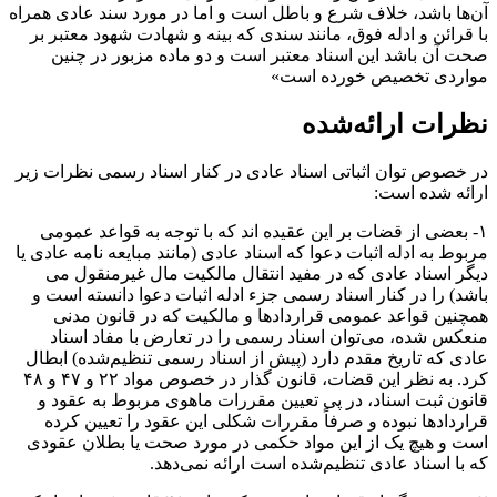
آن‌ها باشد، خلاف شرع و باطل است و اما در مورد سند عادی همراه
با قرائن و ادله فوق، مانند سندی که بینه و شهادت شهود معتبر بر
صحت آن باشد این اسناد معتبر است و دو ماده مزبور در چنین
مواردی تخصیص خورده است»
نظرات ارائه‌شده
در خصوص توان اثباتی اسناد عادی در کنار اسناد رسمی نظرات زیر
ارائه‌ شده است:
۱- بعضی از قضات بر این عقیده اند که با توجه به قواعد عمومی
مربوط به ادله اثبات دعوا که اسناد عادی (مانند مبایعه نامه عادی یا
دیگر اسناد عادی که در مفید انتقال مالکیت مال غیرمنقول می
باشد) را در کنار اسناد رسمی جزء ادله اثبات دعوا دانسته است و
همچنین قواعد عمومی قراردادها و مالکیت که در قانون مدنی
منعکس‌ شده، می‌توان اسناد رسمی را در تعارض با مفاد اسناد
عادی که تاریخ مقدم دارد (پیش از اسناد رسمی تنظیم‌شده) ابطال
کرد. به نظر این قضات، قانون گذار در خصوص مواد ۲۲ و ۴۷ و ۴۸
قانون ثبت اسناد، در پی تعیین مقررات ماهوی مربوط به عقود و
قراردادها نبوده و صرفاً مقررات شکلی این عقود را تعیین کرده
است و هیچ یک از این مواد حکمی در مورد صحت یا بطلان عقودی
که با اسناد عادی تنظیم‌شده است ارائه نمی‌دهد.