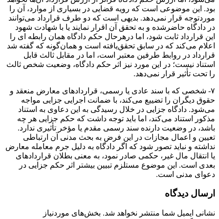
بود. این موضوعی است که رویه قضایی در بسیاری از موارد، آن را
موردتوجه قرار نمی‌دهد. بدیهی است که دو طرف قرارداد می‌توانند
در دادگاه حاضرشده و به تحقق آن اقرار نمایند یا با شهادت شهود
این قرارداد ثابت شود، اما درهرحال حکم دادگاه همان رابطه ای را
اعلام می‌کند که در سابق تحقق‌یافته است و همان‌گونه که گفته شد
قرارداد در روابط طرفین معتبر است، اما در مقابل ثالث قابل
استناد نیست؛ در این مورد نیز اثر حکم دادگاه، وضعیت شخص ثالث
را تحت تأثیر قرار نمی‌دهد.
۷- شخصی که با سند عادی یا رسمی، قراردادهای معارض منعقد و
حقوق دیگران را تضییع می‌کند، با ضمانت اجرایی جزایی مواجه
می‌شود. دادگاه جزایی در خلال رسیدگی به این دعاوی به استناد
مذکور استناد می‌کند، اما باید توجه داشت که حکم جزایی هر چه
باشد، در وضعیت دارنده سند رسمی مقدم یا مؤخر تأثیری ندارد.
تعیین و اعمال مجازات در این فرض به بحث مدنی آن ارتباطی
نداشته و نباید تصور شود که اگر دادگاه به دلیل جرم معامله معارض
یا انتقال مال غیر، حکمی صادر نمود، به معنی بطلان قراردادهای
بعدی است. این موضوع مستلزم تبیین بیشتر اثر حکم جزایی در
دعوای مدنی است.
ارسال دیدگاه
نشانی ایمیل شما منتشر نخواهد شد.
بخش‌های موردنیاز