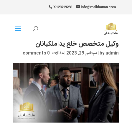
09128719258
info@melkbanan.com
وکیل متخصص خلع ید|ملکبانان
admin
by
|
سپتامبر 29, 2023
|
مقالات
|
0 comments