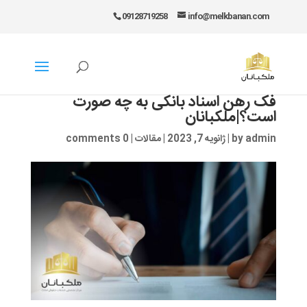
09128719258
info@melkbanan.com
فک رهن اسناد بانکی به چه صورت
است؟|ملکبانان
admin
by
|
ژانویه 7, 2023
|
مقالات
|
0 comments