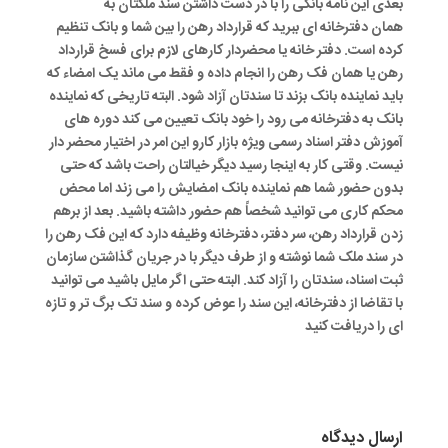
بعدی این نامه بانکی را با در دست داشتن سند ملکتان به
همان دفترخانه ای ببرید که قرارداد رهن را بین شما و بانک تنظیم
کرده است. دفتر خانه یا محضردار کارهای لازم برای فسخ قرارداد
رهن یا همان فک رهن را انجام داده و فقط می ماند یک امضاء که
باید نماینده بانک بزند تا سندتان آزاد شود. البته تاریخی که نماینده
بانک به دفترخانه می رود را خود بانک تعیین می کند دوره های
آموزش دفتر اسناد رسمی ویژه بازار کارو این امر در اختیار محضر دار
نیست. وقتی کار به اینجا رسید دیگر خیالتان راحت باشد که حتی
بدون حضور شما هم نماینده بانک امضایش را می زند اما محض
محکم کاری می توانید شخصاً هم حضور داشته باشید. بعد از برهم
زدن قرارداد رهن، سر دفتر، دفترخانه وظیفه دارد که این فک رهن را
در سند ملک شما نوشته و از طرف دیگر با در جریان گذاشتن سازمان
ثبت اسناد، سندتان را آزاد کند. البته حتی اگر مایل باشید می توانید
با تقاضا از دفترخانه، این سند را عوض کرده و سند تک برگ تر و تازه
ای را دریافت کنید
ارسال دیدگاه