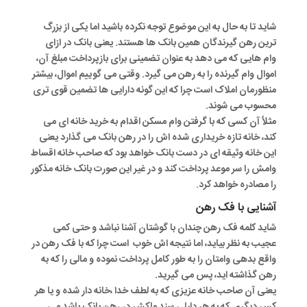
شاید تا به حال به این موضوع توجه نکرده باشید اما یکی از بزرگ
ترین رهن گیرندگان همین بانک ها هستند. یعنی بانک در ازای
وام هایی که می دهد به عنوان تضمینی برای بازپرداخت مبلغ آن،
اموال وام گیرنده را به رهن می گیرد. وقتی می گوییم اموال، بیشتر
منظورمان املاک است چرا که این گونه دارایی ها تضمین قوی تری
محسوب می شوند.
مثلاً آن کسی که با گرفتن وام مسکن اقدام به خرید خانه ای می
کند، خانه تازه خریداری شده اش را در رهن بانک می گذارد یعنی
این خانه وثیقه ای در دست بانک خواهد بود که صاحب خانه اقساط
وامش را سر موعد پرداخت کند و در غیر این صورت بانک خانه مذکور
را مصادره خواهد کرد
.
آشنایی با فک رهن
شاید کلمه فک رهن چندان با گوشتان آشنا نباشد و حتی کمی
عجیب به نظر بیاید، اما نتیجه اش خوب است چرا که با فک رهن در
واقع بدهی وامتان را به طور کامل پرداخت نموده و مالی را که به
رهن گذاشته اید، پس می گیرید.
یعنی آن صاحب خانه عزیزی که به لطف خدا ،خانه دار شده و یا هر
کس دیگری که به هر دلیلی سند ملکش در رهن بانک باشد می