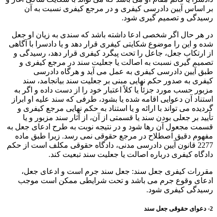
بر اساس آیین دادرسی کیفری و در مرجع کیفری نسبت به آن
رسیدگی و تصمیم گیری شود.
در هر حال اگر شخصی ادعا داشته باشد که سندی به زیان او جعل
شده و این را موضوع شکایتی کیفری قرار دهد و یا دادسرا با آگاهی
از ارتکاب جعل، جاعل را تحت پیگرد کیفری قرار دهد، رسیدگی و
تصمیم گیری نسبت به اصالت یا جعلیت سند در مرجع کیفری و
طبق آیین دادرسی کیفری به عمل می آید و هرگاه دادرسی
کیفری به صدور حکم نهایی مبنی بر جعلیت سند بیانجامد، سند
مزبور حسب مورد جزئاً یا کلاً اعتبار خود را از دست داده و اگر به
استناد آن دعوایی اقامه شده یا بشود، طرفی که سند علیه او ابراز
گردیده می تواند با ارائه و یا استناد به حکم نهایی مرجع کیفری و
تأیید بر جعلی بودن سند یا قسمتی از آن، از آثار سند مزبور و یا
قسمت مجعول آن رها شود و در نتیجه نوبت به طرح ادعای جعل به
مفهوم دقیق اصطلاح در مرجع حقوقی نمی رسد. زیرا طبق ماده
2277 قانون آیین دادرسی مدنی، دادگاه حقوقی مکلف است از حکم
دادگاه کیفری درباره اصالت یا جعلیت سند تبعیت کند.
مقررات کیفری جعل سند: جعل سند جرم است و ادعای جعل،
ادعای وقوع جرم می باشد و تحت شرایطی ممکن است موجب
رسیدگی کیفری شود.
2- دعوای حقوقی جعل سند