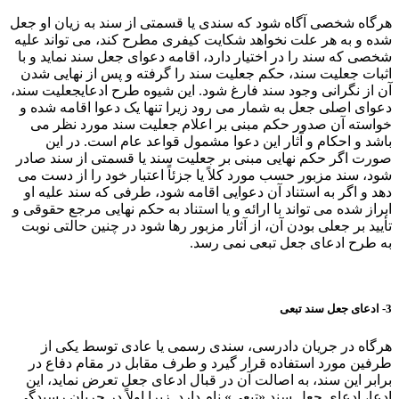
هرگاه شخصی آگاه شود که سندی یا قسمتی از سند به زیان او جعل
شده و به هر علت نخواهد شکایت کیفری مطرح کند، می تواند علیه
شخصی که سند را در اختیار دارد، اقامه دعوای جعل سند نماید و با
اثبات جعلیت سند، حکم جعلیت سند را گرفته و پس از نهایی شدن
آن از نگرانی وجود سند فارغ شود. این شیوه طرح ادعایجعلیت سند،
دعوای اصلی جعل به شمار می رود زیرا تنها یک دعوا اقامه شده و
خواسته آن صدور حکم مبنی بر اعلام جعلیت سند مورد نظر می
باشد و احکام و آثار این دعوا مشمول قواعد عام است. در این
صورت اگر حکم نهایی مبنی بر جعلیت سند یا قسمتی از سند صادر
شود، سند مزبور حسب مورد کلاً یا جزئاً اعتبار خود را از دست می
دهد و اگر به استناد آن دعوایی اقامه شود، طرفی که سند علیه او
ابراز شده می تواند با ارائه و یا استناد به حکم نهایی مرجع حقوقی و
تأیید بر جعلی بودن آن، از آثار مزبور رها شود در چنین حالتی نوبت
به طرح ادعای جعل تبعی نمی رسد.
3- ادعای جعل سند تبعی
هرگاه در جریان دادرسی، سندی رسمی یا عادی توسط یکی از
طرفین مورد استفاده قرار گیرد و طرف مقابل در مقام دفاع در
برابر این سند، به اصالت آن در قبال ادعای جعل تعرض نماید، این
ادعا، ادعای جعل سند «تبعی» نام دارد. زیرا اولاً در جریان رسیدگی