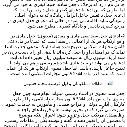
جاعل نام دارد که برخلاف جعل ساده، جنبه کیفری به خود می گیرد.
اما تفاوتی که این ادعا با دعوای کیفری جعل دارد، این است که
ادعای جعل یا تعیین جاعل الزاماً دردادگاه که به دعوای اصلی
رسیدگی نماید، اقامه می شود در حالی که دعوای جعل کیفری در
مرجع کیفری دادسرا و دادگاه کیفری، مطرح می شود.
2-
ادعای جعل سند تبعی مادی و مفادی (معنوی): جعل مادی در
واقع ارتکاب هر یک از اعمالی در سند است که عمدتاً در ماده 523
قانون مجازات اسلامی تصریح شده همانند اینکه مدعی جعلیت ادعا
نماید که در امضای او را جعل کرده اند یا بدهی او را با دست بردن در
سند از یک میلیون ریال به سیصد میلیون ریال تغییر داده اند. ایت
ادعا هم می تواند در سند عادی باشد هم رسمی و هم می تواند با
تعیین جاعل یا ساده باشد. اما جعل معنوی ارتکاب هر یک از اعمالی
است که عمدتاً در ماده 5344 قانون مجازات اسلامی آمده است.
جعل سند معنوی در اسناد رسمی میتواند انجام شود چون جعل
معنوی براساس ماده 5344 قانون مجازات اسلامی تنها از طریق
کارکنان ادارت دولتی و مراجع قضایی و مأمورین به خدمات عمومی
صورت می گیرد که در تحریر نوشته ها و قرردادهای راجع به
وظایفشان مرتکب جعل و تزویر شوند اعم از اینکه موضوع
یا مضمون آن را تغییر دهند یا گفته و نوشته یکی از مقامات رسمی،
مهر یا تصمیات یکی از طرفین را تحریف کنند یا امر با کلی را صحیح