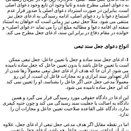
به دعوای اصلی مطرح شده و ثانیاً وجود آن تابع وجود دعوای اصلی
است. بنابراین در صورت استرداد دعوای اصلی یا صدور قرار عدم
استماع دعوا یا رد دعوای اصلی، ادامه رسیدگی به ادعای جعل نیز
منتفی می شود. مثلاً جعل تبعی نیز زمانی است که خواهان به استناد
سفته ای اقامه دعوا و مطالبه مبلغ آن را می نماید «دعوای اصلی» و
خوانده در مقام دفاع در برابر این سند، ادعای جعل مطرح می کند.
انواع دعوای جعل سند تبعی
1-
ادعای جعل سند ساده و جعل با تعیین جاعل: جعل تبعی ممکن
است با تعیین جاعل باشد یا بدون تعیین جاعل که جعل ساده نامیده
می شود. از آن جا که هدف از ادعای جعل تبعی معمولاً رها شدن از
آثار تعهدآور سند ابرازی و نه مجازات فاعل آن است، از این رو
معمولاً مدعی جعل حتی اگر جاعل را بشناسد، او را تعیین نمی کند
که این جعل ساده نامیده می شود.
این ادعا در دادگاه حقوقی مورد رسیدگی قرار می گیرد و همین
دادگاه به اصالت یا جعلیت سند رسیدگی می کند و چون جنبه کیفری
ندارد، دادگاه علی القاعده صلاحیت تعیین جاعل و مجازات آن را
ندارد.
اما در نقطه مقابل اگر هدف مدعی جعل تبعی از ادعای جعل، علاوه
بر از اثر انداختن سند، تعیین جاعل هم باشد، ادعای جعل با تعیین