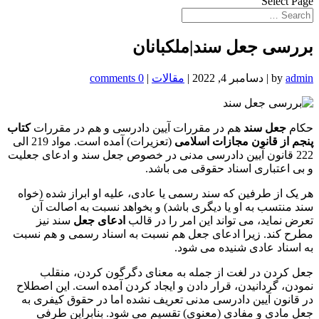
Select Page
بررسی جعل سند|ملکبانان
admin
by
|
دسامبر 4, 2022
|
مقالات
|
0 comments
حکام
جعل سند
هم در مقررات آیین دادرسی و هم در مقررات
کتاب
پنجم از قانون مجازات اسلامی
(تعزیرات) آمده است. مواد 219 الی
222 قانون آیین دادرسی مدنی در خصوص جعل سند و ادعای جعلیت
و بی اعتباری اسناد حقوقی می باشد.
هر یک از طرفین که سند رسمی یا عادی، علیه او ابراز شده (خواه
سند منتسب به او یا دیگری باشد) و بخواهد نسبت به اصالت آن
تعرض نماید، می تواند این امر را در قالب
ادعای جعل
سند نیز
مطرح کند. زیرا ادعای جعل هم نسبت به اسناد رسمی و هم نسبت
به اسناد عادی شنیده می شود.
جعل کردن در لغت از جمله به معنای دگرگون کردن، منقلب
نمودن، گردانیدن، قرار دادن و ایجاد کردن آمده است. این اصطلاح
در قانون آیین دادرسی مدنی تعریف نشده اما در حقوق کیفری به
جعل مادی و مفادی (معنوی) تقسیم می شود. بنابراین طرفی