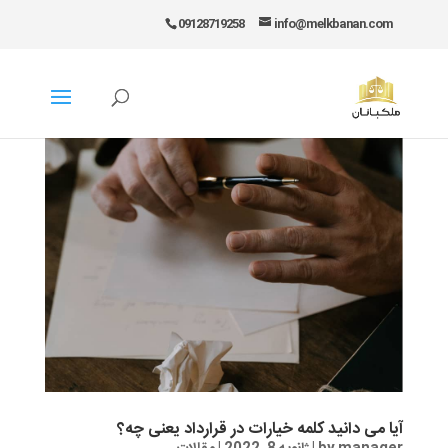
09128719258
info@melkbanan.com
آیا می دانید کلمه خیارات در قرارداد یعنی چه؟