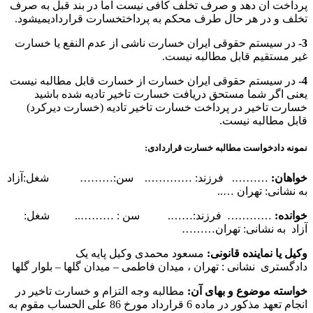
پرداخت آن دهد و صرف تخلف کافی نیست اما در بند قبل به صرف
تخلف و در هر حال طرف محکم به پرداختخسارت قراردادیمیشود.
3-
در سیستم حقوقی ایران خسارت ناشی از عدم النفع یا خسارت
غیر مستقیم قابل مطالبه نیست.
4-
در سیستم حقوقی ایران خسارت از خسارت قابل مطالبه نیست
یعنی اگر شما مستحق دریافت خسارت تاخیر تادیه شده باشید
خسارت تاخیر در پرداخت خسارت تاخیر تادیه (خسارت دیرکرد)
قابل مطالبه نیست.
نمونه دادخواست مطالبه خسارت قراردادی:
خواهان:
………. فرزند: …………. سن:……… شغل:آزاد
به نشانی: تهران …..
خوانده:
………… فرزند:……. سن : ……….. شغل:
آزاد به نشانی: تهران………
وکیل یا نماینده قانونی:
مسعود محمدی وکیل پایه یک
دادگستری نشانی : تهران ، میدان فاطمی – میدان گلها – بلوار گلها
خواسته موضوع و بهای آن:
مطالبه وجه التزام و خسارت تاخیر در
انجام تعهد مذکور در ماده 6 قرارداد مورخ 86 علی الحساب مقوم به