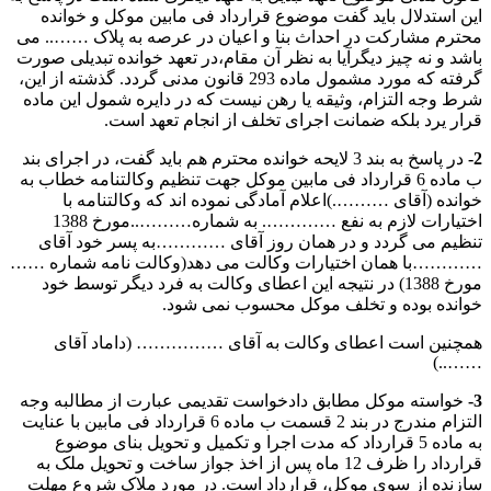
این استدلال باید گفت موضوع قرارداد فی مابین موکل و خوانده
محترم مشارکت در احداث بنا و اعیان در عرصه به پلاک …….. می
باشد و نه چیز دیگرآیا به نظر آن مقام،در تعهد خوانده تبدیلی صورت
گرفته که مورد مشمول ماده 293 قانون مدنی گردد. گذشته از این،
شرط وجه التزام، وثیقه یا رهن نیست که در دایره شمول این ماده
قرار یرد بلکه ضمانت اجرای تخلف از انجام تعهد است.
2-
در پاسخ به بند 3 لایحه خوانده محترم هم باید گفت، در اجرای بند
ب ماده 6 قرارداد فی مابین موکل جهت تنظیم وکالتنامه خطاب به
خوانده (آقای ……….)اعلام آمادگی نموده اند که وکالتنامه با
اختیارات لازم به نفع …………. به شماره………..مورخ 1388
تنظیم می گردد و در همان روز آقای …………به پسر خود آقای
…………با همان اختیارات وکالت می دهد(وکالت نامه شماره ……
مورخ 1388) در نتیجه این اعطای وکالت به فرد دیگر توسط خود
خوانده بوده و تخلف موکل محسوب نمی شود.
همچنین است اعطای وکالت به آقای …………… (داماد آقای
……..)
3-
خواسته موکل مطابق دادخواست تقدیمی عبارت از مطالبه وجه
التزام مندرج در بند 2 قسمت ب ماده 6 قرارداد فی مابین با عنایت
به ماده 5 قرارداد که مدت اجرا و تکمیل و تحویل بنای موضوع
قرارداد را ظرف 12 ماه پس از اخذ جواز ساخت و تحویل ملک به
سازنده از سوی موکل، قرارداد است. در مورد ملاک شروع مهلت