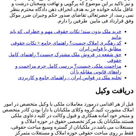
و نیز تاکید بر این موضوع که پرگویی و تهافت وسخنان درشت و
عاقل مابانه خوانده جز به هدف انحراف ذهن دادگاه محترم بنظر
نمی رسد، از حضرتعالی تقاضای صدور حکم وجبران ضرر موکل
وفق قرارداد فی مابین طرفین را دارم.
خرید ملک بدون سند؛ نکات حقوقی مهم و خطراتی که باید
بدانید
کد رهگیری املاک چیست؟ راهنمای جامع + نکات حقوقی
مطابق با قوانین ایران
حق شفعه در فروش ملک مشترک چیست؟ راهنمای کامل
حقوقی
مزاحمت ملکی چیست؟ بررسی کامل جرم مزاحمت و
راه‌های قانونی مقابله با آن
تخلیه ملک در قوانین ایران – راهنمای جامع و کاربردی
دریافت وکیل
قبل از هر اقدامی درمورد معاملات ملکی با وکیل متخصص در امور
املاک مشورت کنید.گروه وکلای ملکبانان با دارا بودن کادر متخصص
و متبحر خود آماده همکاری و قبول وکالت در کلیه دعاوی ملکی
هستند.ملکبانان یک مرکز تخصصی حقوق در حوزه املاک و
مستغلات می باشد.در ملکبانان از گستره وسیع مباحث حقوقی،
فقط بر روی مباحث حقوقی حوزه املاک و مستغلات متمرکز