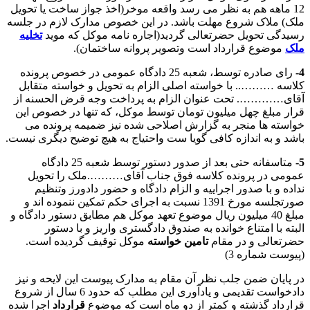
12 ماهه هم به نظر می رسد واقعه موخر(اخذ جواز ساخت یا تحویل
ملک) ملاک شروع مهلت باشد. در این خصوص مدارک لازم در جلسه
رسیدگی تحویل حضرتعالی گردید(اجاره نامه موکل که موید
تخلیه
ملک
موضوع قرارداد است وتصویر پروانه ساختمان).
4-
رای صادره توسط، شعبه 25 دادگاه عمومی در خصوص پرونده
کلاسه ……….. با خواسته اصلی الزام به تحویل و خواسته متقابل
آقای…………. تحت عنوان الزام به پرداخت وجه قرض الحسنه از
قرار مبلغ چهل میلیون تومان توسط موکل، که تنها در خصوص این
خواسته ها منجر به گزارش اصلاحی شده نیز ضمیمه پرونده می
باشد و به اندازه کافی گویا ست واحتیاج به هیچ توضیح دیگری نیست.
5-
متاسفانه حتی بعد از صدور دستور توسط شعبه 25 دادگاه
عمومی در پرونده کلاسه فوق جناب آقای……….ملک را تحویل
نداده و با صدور اجراییه و الزام دادگاه و حضور دادورز وتنظیم
صورتجلسه مورخ 1391 نسبت به اجرای حکم تمکین ننموده اند و
مبلغ 40 میلیون ریال موضوع تعهد موکل هم مطابق دستور دادگاه و
البته با امتناع خوانده به صندوق دادگستری واریز و با دستور
حضرتعالی و در مقام
تامین خواسته
موکل توقیف گردیده است.
(پیوست شماره 3)
در پایان ضمن جلب نظر آن مقام به مدارک پیوست این لایحه و نیز
دادخواست تقدیمی و یادآوری این مطلب که حدود 6 سال از شروع
قرارداد گذشته و کمتر از دو ماه است که موضوع
قرارداد
اجرا شده