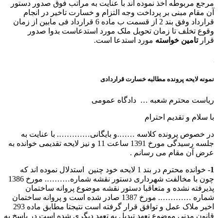
مرجع مربوطه اخذ نموده اند با عنایت به مراتب فوق صدور دستور
آن مقام مبنی بر پرداخت وجه التزام و خسارت تاخیر در انجام
قرارداد وفق بند 2 از قسمت ب ماده 6 قرارداد فی مابین از زمان
وقوع تخلف تا زمان تحویل ملک مورد استدعاست بدوا صدور
قرار
تامین خواسته
مورد استدعا است.
نمونه لایحه پرونده مطالبه خسارت قراردادی
ریاست محترم شعبه … دادگاه عمومی
با سلام و تقدیم احترام
در خصوص پرونده کلاسه …….و بایگانی…………. با عنایت به
جلسه رسیدگی مورخ 1391 ساعت 11 و نیز لایحه تقدیمی خوانده به
عرض آن مقام می رسانم .
1-
خوانده محترم در بند 1 لایحه خود چنین استدلال نموده اند که
چون با مخالفت شهرداری دستور نقشه شماره………. مورخ 1386
پذیرفته نشده و متعاقبا دستور نقشه موضوع پروانه ساختمان
شماره …………. مورخ 1387 صادر شده است و پروانه ساختمان
اخیر ملاک عمل و توافق قرار گرفته است نتیجتا مطابق ماده 293
قانون مدنی موضوع تعهد تبدیل به تعهد دیگری شده است در پاسخ به